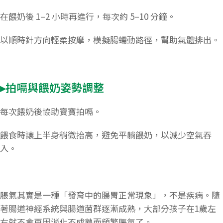
在餵奶後 1–2 小時再進行，每次約 5–10 分鐘。
以順時針方向輕柔按摩，模擬腸蠕動路徑，幫助氣體排出。
▸拍嗝與餵奶姿勢調整
每次餵奶後協助寶寶拍嗝。
餵食時讓上半身稍微抬高，避免平躺餵奶，以減少空氣吞
入。
脹氣其實是一種「發育中的腸胃正常現象」，不是疾病。隨
著腸道神經系統與腸道菌群逐漸成熟，大部分孩子在1歲左
右就不會再因消化不成熟而頻繁脹氣了。