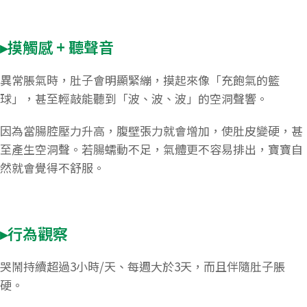
▸摸觸感 + 聽聲音
異常脹氣時，肚子會明顯緊繃，摸起來像「充飽氣的籃
球」，甚至輕敲能聽到「波、波、波」的空洞聲響。
因為當腸腔壓力升高，腹壁張力就會增加，使肚皮變硬，甚
至產生空洞聲。若腸蠕動不足，氣體更不容易排出，寶寶自
然就會覺得不舒服。
▸行為觀察
哭鬧持續超過3小時/天、每週大於3天，而且伴隨肚子脹
硬。