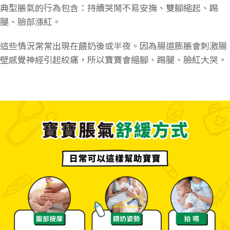
典型脹氣的行為包含：持續哭鬧不易安撫、雙腳縮起、踢
腿、臉部漲紅。
這些情況常常出現在餵奶後或半夜。因為腸道膨脹會刺激腸
壁感覺神經引起絞痛，所以寶寶會縮腳、踢腿、臉紅大哭。