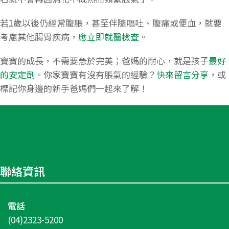
若1歲以後仍經常腹脹，甚至伴隨嘔吐、腹痛或便血，就要
考慮其他腸胃疾病，
應立即就醫檢查
。
寶寶的成長，不需要急於完美；爸媽的耐心，就是孩子
最好
的安定劑
。你家寶寶有沒有脹氣的經驗？
快來留言分享
，或
標記你身邊的新手爸媽們一起來了解！
聯絡資訊
電話
(04)2323-5200