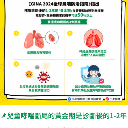
📌兒童哮喘斷尾的黃金期是診斷後的1-2年