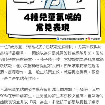
一位7歲男童，媽媽說孩子已咳嗽近兩個月，尤其半夜與清
晨咳得最嚴重，一開始以為只是感冒沒好或過敏引起，沒想
到咳得愈來愈嚴重…。孩子咳不停，常被誤認為是感冒或過
敏咳嗽，但小夫醫師想提醒家長們，如果咳嗽持續超過兩
週、反覆發作，且一般止咳藥無效，就要提高警覺，觀察一
下是否是氣喘在作怪。
台灣兒童氣喘的發生率在最近20年間增加了十幾倍，其中
90%在學齡前發生，且男童的發生率亦較女童高。但氣喘的
症狀表現並非以「喘」為主，多數孩子都是以慢性咳嗽表