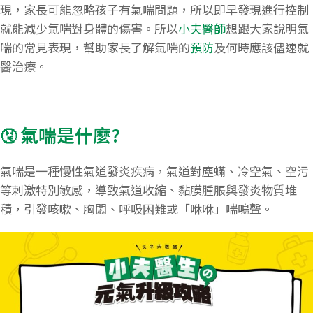
現，家長可能忽略孩子有氣喘問題，所以即早發現進行控制
就能減少氣喘對身體的傷害。所以
小夫醫師
想跟大家說明氣
喘的常見表現，幫助家長了解氣喘的
預防
及何時應該儘速就
醫治療。
氣喘是什麼?
🤧
氣喘是一種慢性氣道發炎疾病，氣道對塵蟎、冷空氣、空污
等刺激特別敏感，導致氣道收縮、黏膜腫脹與發炎物質堆
積，引發咳嗽、胸悶、呼吸困難或「咻咻」喘鳴聲。