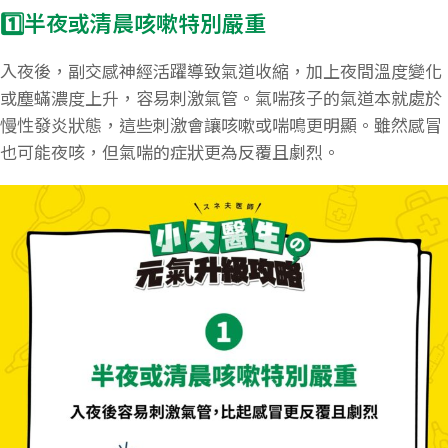
​1️⃣半夜或清晨咳嗽特別嚴重
入夜後，副交感神經活躍導致氣道收縮，加上夜間溫度變化
或塵蟎濃度上升，容易刺激氣管。氣喘孩子的氣道本就處於
慢性發炎狀態，這些刺激會讓咳嗽或喘鳴更明顯。雖然感冒
也可能夜咳，但氣喘的症狀更為反覆且劇烈。​