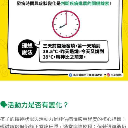
🗣️活動力是否有變化？
孩子的精神狀況與活動力是評估病情嚴重程度的核心指標！
輕微咳嗽但仍能正常吃玩睡，通常病情較輕；但若退燒後仍