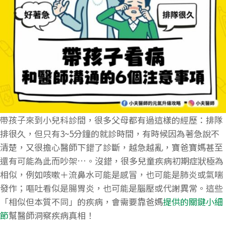
帶孩子來到小兒科診間，很多父母都有過這樣的經歷：排隊
排很久，但只有3~5分鐘的就診時間，有時候因為著急說不
清楚，又很擔心醫師下錯了診斷，越急越亂，寶爸寶媽甚至
還有可能為此而吵架…。沒錯，很多兒童疾病初期症狀極為
相似，例如咳嗽＋流鼻水可能是感冒，也可能是肺炎或氣喘
發作；嘔吐看似是腸胃炎，也可能是腦壓或代謝異常。這些
「相似但本質不同」的疾病，會需要靠爸媽
提供的關鍵小細
節
幫醫師洞察疾病真相！