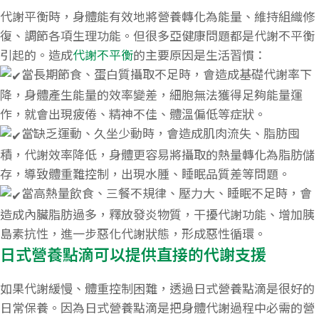
代謝平衡時，身體能有效地將營養轉化為能量、維持組織修
復、調節各項生理功能。但很多亞健康問題都是代謝不平衡
引起的。造成
代謝不平衡
的主要原因是生活習慣：
當長期節食、蛋白質攝取不足時，會造成基礎代謝率下
降，身體產生能量的效率變差，細胞無法獲得足夠能量運
作，就會出現疲倦、精神不佳、體溫偏低等症狀。
當缺乏運動、久坐少動時，會造成肌肉流失、脂肪囤
積，代謝效率降低，身體更容易將攝取的熱量轉化為脂肪儲
存，導致體重難控制，出現水腫、睡眠品質差等問題。
當高熱量飲食、三餐不規律、壓力大、睡眠不足時，會
造成內臟脂肪過多，釋放發炎物質，干擾代謝功能、增加胰
島素抗性，進一步惡化代謝狀態，形成惡性循環。
日式營養點滴可以提供直接的代謝支援
如果代謝緩慢、體重控制困難，透過日式營養點滴是很好的
日常保養。因為日式營養點滴是把身體代謝過程中必需的營