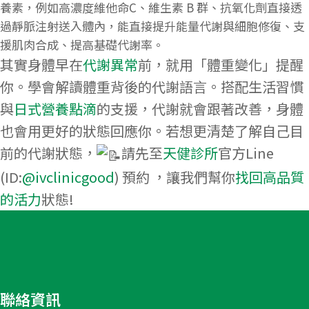
養素，例如
高濃度維他命C
、
維生素
B 群、
抗氧化劑
直接透
過
靜脈
注射送入體內，能直接提升能量代謝與細胞修復、支
援肌肉合成、提高基礎代謝率。
其實身體早在
代謝異常
前，就用「體重變化」提醒
你。學會解讀體重背後的代謝語言。搭配生活習慣
與
日式營養點滴
的支援，代謝就會跟著改善，身體
也會用更好的狀態回應你。若想更清楚了解自己目
前的代謝狀態，
請先至
天健診所
官方Line
(ID:
@ivclinicgood
) 預約 ，讓我們幫你
找回高品質
的活力
狀態!
聯絡資訊