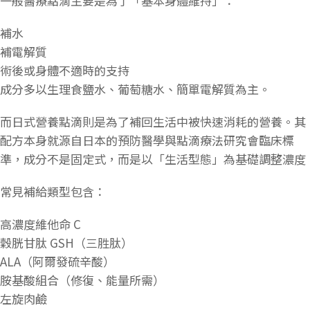
一般醫療點滴主要是為了「基本身體維持」：
補水
補電解質
術後或身體不適時的支持
成分多以生理食鹽水、葡萄糖水、簡單電解質為主。
而日式營養點滴則是為了補回生活中被快速消耗的營養。其
配方本身就源自日本的預防醫學與點滴療法研究會臨床標
準，成分不是固定式，而是以「生活型態」為基礎調整濃度
常見補給類型包含：
高濃度維他命 C
穀胱甘肽 GSH（三胜肽）
ALA（阿爾發硫辛酸）
胺基酸組合（修復、能量所需）
左旋肉鹼