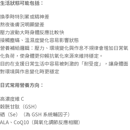
生活狀態可能包括：
換季時特別累或精神差
熬夜後膚況明顯變差
壓力波動大時身體反應比較快
接觸塵蟎、溫濕度變化容易影響狀態
營養補給邏輯：壓力、環境變化與作息不規律會增加日常氧
化負荷，使身體更仰賴抗氧化來源來維持穩定。
目的在支援日常生活中容易被刺激的「耐受度」，讓身體面
對環境與作息變化時更穩定
日式常用營養方向：
高濃度維 C
穀胱甘肽（GSH）
硒（Se）（為 GSH 系統輔因子）
ALA、CoQ10（與氧化調節反應相關）