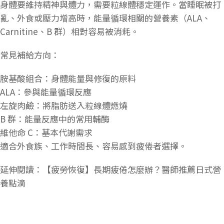
身體要維持精神與體力，需要粒線體穩定運作。當睡眠被打
亂、外食或壓力增高時，能量循環相關的營養素（ALA、
Carnitine、B 群）相對容易被消耗。
常見補給方向：
胺基酸組合：身體能量與修復的原料
ALA：參與能量循環反應
左旋肉鹼：將脂肪送入粒線體燃燒
B 群：能量反應中的常用輔酶
維他命 C：基本代謝需求
適合外食族、工作時間長、容易感到疲倦者選擇。
延伸閱讀：【疲勞恢復】長期疲倦怎麼辦？醫師推薦日式營
養點滴