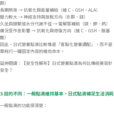
群）
長期熬夜 → 抗氧化與能量補給（維 C、GSH、ALA）
壓力較大 → 神經支持與放鬆方向（B 群、鎂）
久坐肩頸緊或水分代謝不佳 → 電解質補給（鎂、鉀、鈣）
膚況受作息影響 → 抗氧化與修復方向（維 C、GSH、胺基
酸）
因此，日式營養點滴比較像是「客製化營養調配」，而不是
單純打一罐固定內容的維他命水。
延伸閱讀：【安全性解析】日式營養點滴為何比傳統美容針
安全？
3.
目的不同：一般點滴維持基本，日式點滴補足生活消耗
一般點滴的功能很清楚：