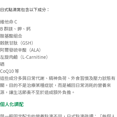
日式點滴常包含以下成分：
維他命 C
B 群鎂、鉀、鈣
胺基酸組合
穀胱甘肽（GSH）
阿爾發硫辛酸（ALA）
左旋肉鹼（L-Carnitine）
硒
CoQ10 等
這些成分多與日常代謝、精神負荷、外食習慣及壓力狀態有
關。目的不是治療某種症狀，而是補回日常消耗的營養來
源，讓生活節奏不至於造成額外負擔。
個人化調配
與一般固定配方的營養點滴不同，日式點滴強調：「每個人