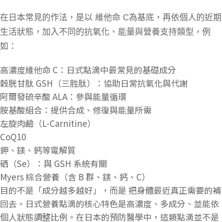
在日本常見的作法，是以 維他命
C
為基底，再依個人的近期
生活狀態，加入不同的抗氧化、能量與營養支持類型，例
如：
高濃度維他命 C：日式點滴中最常見的基礎成分
穀胱甘肽 GSH（三胜肽）：協助日常抗氧化與代謝
阿爾發硫辛酸 ALA：參與能量循環
胺基酸組合：提供合成、修復與能量所需
左旋肉鹼（L-Carnitine）
CoQ10
鉀、鎂、鈣等電解質
硒（Se）：與 GSH 系統有關
Myers 綜合營養（含 B 群、鎂、鈣、C）
目的不是「成分越多越好」，而是 把身體最近真正需要的補
回去。日式營養點滴的核心特色是高濃度、多成分、並能依
個人狀態調整比例。在日本的預防醫學中，這類點滴並不是