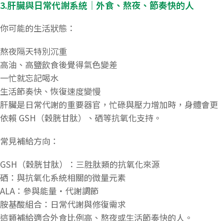
3.肝臟與日常代謝系統｜外食、熬夜、節奏快的人
你可能的生活狀態：
熬夜隔天特別沉重
高油、高鹽飲食後覺得氣色變差
一忙就忘記喝水
生活節奏快、恢復速度變慢
肝臟是日常代謝的重要器官，忙碌與壓力增加時，身體會更
依賴 GSH（穀胱甘肽）、硒等抗氧化支持。
常見補給方向：
GSH（穀胱甘肽）：三胜肽類的抗氧化來源
硒：與抗氧化系統相關的微量元素
ALA：參與能量・代謝調節
胺基酸組合：日常代謝與修復需求
這類補給適合外食比例高、熬夜或生活節奏快的人。