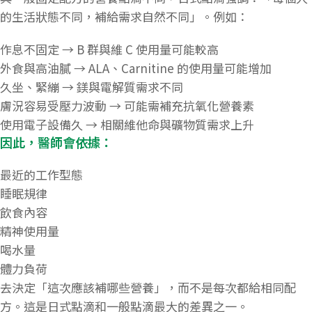
的生活狀態不同，補給需求自然不同」。例如：
作息不固定 → B 群與維 C 使用量可能較高
外食與高油膩 → ALA、Carnitine 的使用量可能增加
久坐、緊繃 → 鎂與電解質需求不同
膚況容易受壓力波動 → 可能需補充抗氧化營養素
使用電子設備久 → 相關維他命與礦物質需求上升
因此，醫師會依據：
最近的工作型態
睡眠規律
飲食內容
精神使用量
喝水量
體力負荷
去決定「這次應該補哪些營養」，而不是每次都給相同配
方。這是日式點滴和一般點滴最大的差異之一。