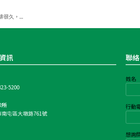
久，...
資訊
聯絡
姓名
323-5200
診所
行動
南屯區大墩路761號
想詢